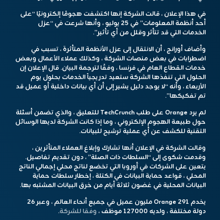
في هذا الإعلان ، قالت الشركة إنها اكتشفت هجومًا إلكترونيًا “على
أحد أنظمة المعلومات” في 25 يوليو ، وأنها شرعت في “عزل
الخدمات التي قد تتأثر وقلل من أي تأثير”.
وأضاف أورانج ، أن الانتقال إلى عزل الأنظمة المتأثرة ، تسبب في
اضطرابات في بعض منصات الشركة ، وكذلك عملاء الأعمال وبعض
خدمات القطاع العام في فرنسا ، وفقًا لترجمة البيان. قال الإعلان إن
الحلول التي تنفذها الشركة ستعيد تدريجياً الخدمات بحلول يوم
الأربعاء ، وأنه “لا يوجد دليل يشير إلى أن أي بيانات داخلية أو عميل قد
تم تفكيكها”.
لم يرد Orange على طلب TechCrunch للتعليق ، والذي تضمن أسئلة
حول طبيعة الهجوم الإلكتروني ، وما إذا كانت الشركة لديها الوسائل
التقنية للكشف عن أي عملية ترشيح للبيانات.
وقالت الشركة في الإعلان أنها تشارك وإبلاغ العملاء المتأثرين ،
وقدمت شكوى إلى “السلطات ذات الصلة” ، دون تقديم تفاصيل.
يتعين على الشركات في أوروبا التي تخضع لناتج محلي إجمالي الناتج
المحلي ، قواعد حماية البيانات في الكتلة ، إخطار سلطات حماية
البيانات المحلية في غضون ثلاثة أيام من خرق البيانات المشتبه بها.
يخدم Orange 291 مليون عميل في جميع أنحاء العالم ، وعبر 26
دولة مختلفة ، ولديه 127000 موظف ،
وفقا للشركة
.