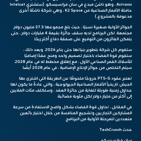
Astranis ، وهو ناشئ مبدع في سان فرانسيسكو. (ستشتري Intelsat
حافلة الأقمار الصناعية من K2 Space ، وهي شركة ناشئة أخرى
مدعومة بالمشروع.)
الجوائز الأولية صغيرة نسبيًا ، حيث بلغ مجموعها 37.3 مليون دولار
مجتمعة. لكن البرنامج لديه سقف جائزة بقيمة 4 مليارات دولار ، حتى
يتمكن الفائزون من التوقيع على صفقة دفاع أكثر ربحًا.
ستقوم كل شركة بتطوير بنياتها حتى يناير 2026. وبعد ذلك ،
ستقوم قوة الفضاء باختيار تصميم واحد ومنح عقدًا إضافيًا
للأسلاك القمر الصناعي الأول ، مع إطلاق مخطط له في عام 2028.
سيتم التخلص من جوائز الإنتاج الإضافية ، في عام 2028 أيضًا.
تعتبر عقود PTS-G خروجًا ملحوظًا عن الطريقة التي اشترى بها
الجيش تاريخياً الأقمار الصناعية الجيولوجية ، والتي عادةً ما يكون لها
جداول زمنية طويلة للغاية من جائزة العقد ، وستكلف مئات الملايين
إلى أكثر من مليار دولار لكل مئوية فضائية.
في المقابل ، تحاول قوة الفضاء بشكل واضح الاستفادة من سرعة
المشاركين التجاريين وتشجيع المنافسة من خلال اختيار بائعين
متعددين للمرحلة الأولية من البرنامج.
حدث TechCrunch
سان فرانسيسكو