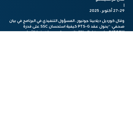
|
27-29 أكتوبر ، 2025
وقال كورديل ديلابينا جونيور ، المسؤول التنفيذي في البرنامج في بيان
صحفي: “يحول عقد PTS-G كيفية استحسان SSC على قدرة
SATCOM على Warfighter”. “إن دمج تصميمات خط الأساس
التجارية لتلبية القدرة العسكرية يعزز بشكل كبير من سرعة وكفاءة
قوة الفضاء لإضافة القدرة على تلبية التهديدات الناشئة.”
هذا المحتوي تم باستخدام أدوات الذكاء الإصطناعي
مشاركة الخبر
أخبار مشابهة