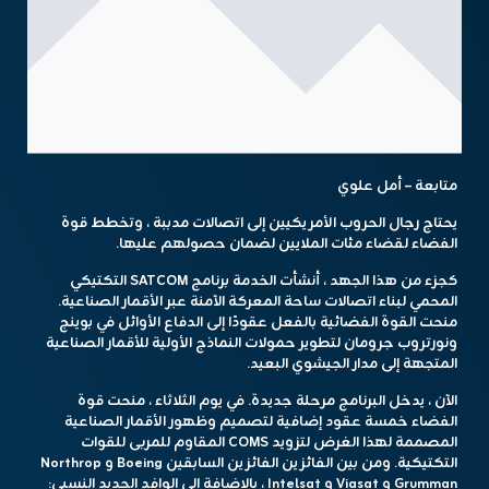
متابعة – أمل علوي
يحتاج رجال الحروب الأمريكيين إلى اتصالات مدببة ، وتخطط قوة
الفضاء لقضاء مئات الملايين لضمان حصولهم عليها.
كجزء من هذا الجهد ، أنشأت الخدمة برنامج SATCOM التكتيكي
المحمي لبناء اتصالات ساحة المعركة الآمنة عبر الأقمار الصناعية.
منحت القوة الفضائية بالفعل عقودًا إلى الدفاع الأوائل في بوينج
ونورتروب جرومان لتطوير حمولات النماذج الأولية للأقمار الصناعية
المتجهة إلى مدار الجيشوي البعيد.
الآن ، يدخل البرنامج مرحلة جديدة. في يوم الثلاثاء ، منحت قوة
الفضاء خمسة عقود إضافية لتصميم وظهور الأقمار الصناعية
المصممة لهذا الغرض لتزويد COMS المقاوم للمربى للقوات
التكتيكية. ومن بين الفائزين الفائزين السابقين Boeing و Northrop
Grumman و Viasat و Intelsat ، بالإضافة إلى الوافد الجديد النسبي: