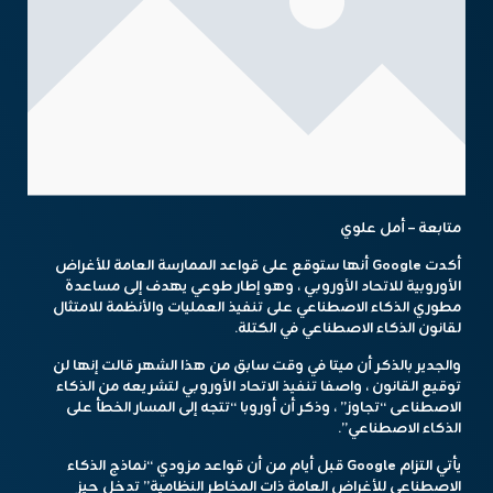
متابعة – أمل علوي
أكدت Google أنها ستوقع على قواعد الممارسة العامة للأغراض
الأوروبية للاتحاد الأوروبي ، وهو إطار طوعي يهدف إلى مساعدة
مطوري الذكاء الاصطناعي على تنفيذ العمليات والأنظمة للامتثال
لقانون الذكاء الاصطناعي في الكتلة.
والجدير بالذكر أن ميتا في وقت سابق من هذا الشهر قالت إنها لن
توقيع القانون ، واصفا تنفيذ الاتحاد الأوروبي لتشريعه من الذكاء
الاصطناعى “تجاوز” ، وذكر أن أوروبا “تتجه إلى المسار الخطأ على
الذكاء الاصطناعي”.
يأتي التزام Google قبل أيام من أن قواعد مزودي “نماذج الذكاء
الاصطناعى للأغراض العامة ذات المخاطر النظامية” تدخل حيز