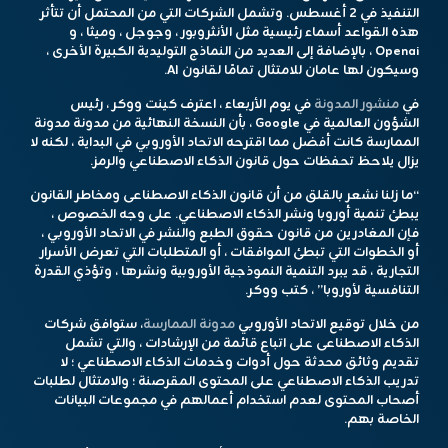
التنفيذ في 2 أغسطس. وتشمل الشركات التي من المحتمل أن تتأثر
هذه القواعد أسماء رئيسية مثل الأنثروبور ، وجوجل ، وميثا ، و
Openai ، بالإضافة إلى العديد من النماذج التوليدية الكبيرة الأخرى ،
وسيكون لها عامان للامتثال تمامًا لقانون AI.
في
منشور المدونة
في يوم الأربعاء ، اعترف كينت ووكر ، رئيس
الشؤون العالمية في Google ، بأن النسخة النهائية من مدونة مدونة
الممارسة كانت أفضل مما اقترحه الاتحاد الأوروبي في البداية ، لكنه لا
يزال يلاحظ تحفظات حول قانون الذكاء الاصطناعي والرمز.
“ما زلنا نشعر بالقلق من أن قانون الذكاء الاصطناعى ومخاطر القانون
يبطئ تنمية أوروبا ونشر الذكاء الاصطناعي. على وجه الخصوص ،
فإن المغادرين من قانون حقوق الطبع والنشر في الاتحاد الأوروبي ،
أو الخطوات التي تبطئ الموافقات ، أو المتطلبات التي تعرض الأسرار
التجارية ، قد يبرد التنمية النموذجية الأوروبية ونشرها ، وتؤذي القدرة
التنافسية لأوروبا” ، كتب ووكر.
من خلال توقيع الاتحاد الأوروبي
مدونة الممارسة
، ستوافق شركات
الذكاء الاصطناعى على اتباع قائمة من الإرشادات ، والتي تشمل
تقديم وثائق محدثة حول أدوات وخدمات الذكاء الاصطناعي ؛ لا
تدريب الذكاء الاصطناعي على المحتوى المقرصنة ؛ والامتثال لطلبات
أصحاب المحتوى لعدم استخدام أعمالهم في مجموعات البيانات
الخاصة بهم.