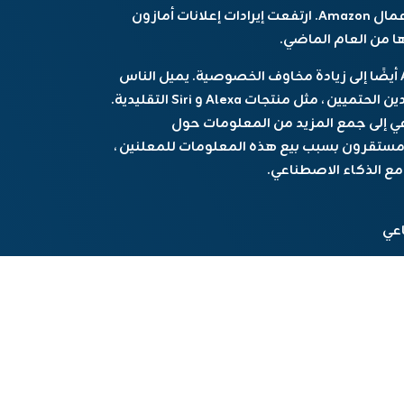
يبدو Jassy متحمسًا لجعل الإعلان جزءًا أكبر من أعمال Amazon. ارتفعت إيرادات إعلانات أمازون
قد يؤدي تقديم الإعلانات في محادثات AI chatbot أيضًا إلى زيادة مخاوف الخصوصية. يميل الناس
إلى التحدث أكثر مع AI chatbots مقارنة بالمساعدين الحتميين ، مثل منتجات Alexa و Siri التقليدية.
من الذكاء الاصطناعي إلى جمع المزيد من المعلومات حول
ستقرون بسبب بيع هذه المعلومات للمعلنين ،
مع الذكاء الاصطناعي.
اعي