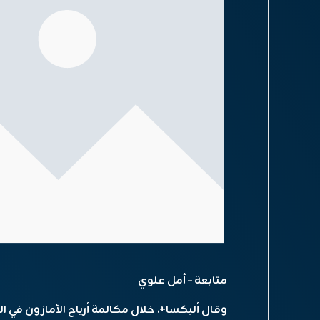
متابعة – أمل علوي
وقال أليكسا+، خلال مكالمة أرباح الأمازون في الرب