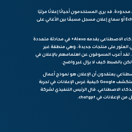
ظهرت الإعلانات فقط في Alexa بطرق محدودة. قد يرى المستخدمون أحيانًا إعلانًا مرئيًا
على جهاز العرض الذكي من Amazon أو عرض Echo أو سماع إعلان مسجل مسبقًا بين الأغاني على
لكن وصف جاسي للإعلان الذي تم إنشاؤه من الذكاء الاصطناعى يقدمه Alexa+ في محادثة متعددة
 العثور على منتجات جديدة ، وهي منطقة غير
جيا الأوسع. لقد أعرب المسوقون عن اهتمامهم بالإعلان في
ولكن بالضبط كيف لا يزال غير واضح.
احة الذكاء الاصطناعي يعتقدون أن الإعلان هو نموذج أعمال
واعد لعلاق الذكاء الاصطناعى التوليدي أيضًا. تستكشف Google كيفية غرس الإعلانات في تجربة
لذكاء الاصطناعي. قال الرئيس التنفيذي لشركة
 الإعلانات في chatgpt.