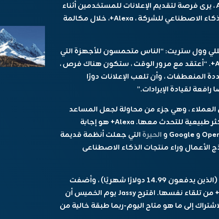
إن آندي جاسي ، الرئيس التنفيذي لشركة Amazon ، يرى فرصة لتقديم الإعلانات للمستخدمين أثناء
محادثاتهم مع المساعد الرقمي الذي يعمل به الذكاء الاصطناعي للشركة ، Alexa+، خلال مكالمة
لي وول ستريت: “الناس متحمسون للأجهزة التي
يمكنهم شراؤها منا والتي تم تمكينها من Alexa+. “أعتقد مع مرور الوقت ، ستكون هناك فرص ،
 المنعطفات ، وأن تلعب الإعلانات دورًا
رافعة لقيادة الإيرادات.”
قامت بطرح Alexa+ إلى ملايين العملاء ، وهي جزء من محاولة لجعل المساعد
الرقمي القديم القادر على السلوكيات الوكلاء وأكثر طبيعية للتحدث معها. Alexa+ هو إجابة
الحيرة
التي جعلت أنظمة قديمة
ذج الأعمال وراء منتجات الذكاء الاصطناعى
جعلت Amazon Alexa+ مجانًا للعملاء الرئيسيين (الذين يدفعون 14.99 دولارًا شهريًا) ، وأضفت
طبقة اشتراك بقيمة 20 دولارًا في الشهر لـ Alexa+ من تلقاء نفسها. اقترح Jassy يوم الخميس أن
لاشتراك إلى ما هو متاح اليوم-ربما طبقة خالية من