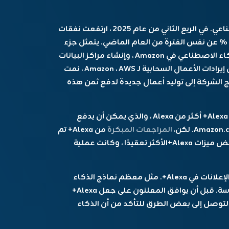
أمازون تنفق ثروة للحاق في سباق الذكاء الاصطناعي. في الربع الثاني من عام 2025 ، ارتفعت نفقات
مازون الرأسمالية إلى 31.4 مليار دولار ، بزيادة 90 ٪ عن نفس الفترة من العام الماضي. يتمثل جزء
كبير من هذا الإنفاق المتزايد في تطوير رقائق الذكاء الاصطناعي في Amazon ، وإنشاء مراكز البيانات
لدعم نماذج الذكاء الاصطناعى. على الرغم من أن إيرادات الأعمال السحابية لـ Amazon ، AWS ، نمت
ن تحتاج الشركة إلى توليد أعمال جديدة لدفع ثمن هذه
يراهن Jassy على أن المستخدمين سيتحدثون إلى Alexa+ أكثر من Alexa ، والذي يمكن أن يدفع
المراجعات المبكرة
من Alexa+ تم
خلطها. وبحسب ما ورد ناضلت أمازون لشحن بعض ميزات Alexa+الأكثر تعقيدًا ، وكانت عملية
هناك الكثير لمعرفة ذلك قبل أن تضع Amazon الإعلانات في Alexa+. مثل معظم نماذج الذكاء
الاصطناعي ، فإن Alexa+ ليس محصنًا من الهلوسة. قبل أن يوافق المعلنون على جعل Alexa+
باسم منتجاتهم ، قد تضطر Amazon إلى التوصل إلى بعض الطرق للتأكد من أن الذكاء