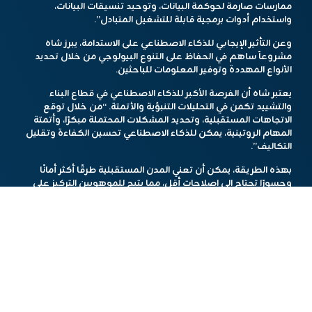
ممارسات صارمة لحوكمة البيانات، وتوحيد تنسيقات البيانات،
واستخدام أدوات برمجية قابلة للتشغيل المتبادل”.
وعن التأثير الإيجابي للذكاء الاصطناعي على الاستدامة، يبرز شاه
مشروعاً ساهم في الحفاظ على التنوع البيولوجي من خلال تحديد
الأنواع المهددة وتوفير المعلومات للباحثين.
يعتبر شاه أن الفرصة الأكبر للذكاء الاصطناعي في قطاع البناء
والتشييد تكمن في التحليلات التنبؤية والأتمتة. “من خلال توقع
الاتجاهات المستقبلية، وتحديد المشكلات المحتملة مبكرًا، وأتمتة
المهام الروتينية، يمكن للذكاء الاصطناعي تحسين الكفاءة وتقليل
التكاليف”.
بهذه الطريقة، يمكن أن تعني المدن المستقبلية طرقًا أكثر أمانًا
وجسورًا تحتاج إلى إصلاحات أقل، مما يتيح للموهوبين التركيز على
بناء مدن تتناغم مع سكانها.
سيكون شاه محمد حاضرًا في معرض الذكاء الاصطناعي والبيانات
الكبيرة في أمستردام في 24-25 سبتمبر 2025، حيث سيقدم عرضًا
حول “استغلال الذكاء الاصطناعي التوليدي والوكيل لأتمتة العمليات
الذكية”.
هذا المحتوى تم باستخدام أدوات الذكاء الاصطناعي.