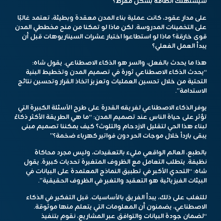
سيستهلك الطاقة بشكل مفرط؟
على مدار عقود، كانت عملية بناء المدن معقدة وبطيئة، تعتمد غالبًا
على التخمينات المدروسة. لكن ماذا لو تمكنا من منح مخططي المدن
قوى خارقة؟ ماذا لو استطاعوا اختبار عشرات السيناريوهات قبل أن
يبدأ العمل الفعلي؟
هذا ما يحدث بالفعل، والسر هو الذكاء الاصطناعي. يقول شاه:
“يحدث الذكاء الاصطناعي ثورة في تصميم المدن وتخطيط البنية
التحتية من خلال تحسين العمليات وتعزيز اتخاذ القرار وتحسين نتائج
الاستدامة”.
يوفر الذكاء الاصطناعي لفريقه القدرة على طرح الأسئلة الكبيرة التي
تؤثر على حياة الناس عند تصميم المدن: “ما هي الطريقة الأكثر ذكاءً
لبناء هذا الحي لتقليل الازدحام والتلوث؟ كيف يمكننا تصميم مبنى
يبقى بارداً خلال موجات الحر دون فواتير كهرباء ضخمة؟”
بالطبع، العالم الواقعي مليء بالتعقيدات، وليس مجرد محاكاة
نظيفة. يتطلب التعامل مع الظروف المتغيرة تحديات كبيرة. يقول
شاه: “التحدي الأكبر في تطبيق النماذج المعتمدة على البيانات في
البيئات الفيزيائية هو التعقيد والتغير في الظروف الحقيقية”.
للتغلب على ذلك، يبدأ الفريق بالأساسيات. قبل التفكير في الذكاء
الاصطناعي، يضمنون أن المعلومات التي يتعلم منها موثوقة.
“لضمان جودة البيانات والتوافق عبر المشاريع، نقوم بتنفيذ