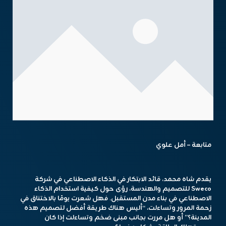
متابعة – أمل علوي
يقدم شاه محمد، قائد الابتكار في الذكاء الاصطناعي في شركة
Sweco للتصميم والهندسة، رؤى حول كيفية استخدام الذكاء
الاصطناعي في بناء مدن المستقبل. فهل شعرت يومًا بالاختناق في
زحمة المرور وتساءلت، “أليس هناك طريقة أفضل لتصميم هذه
المدينة؟” أو هل مررت بجانب مبنى ضخم وتساءلت إذا كان