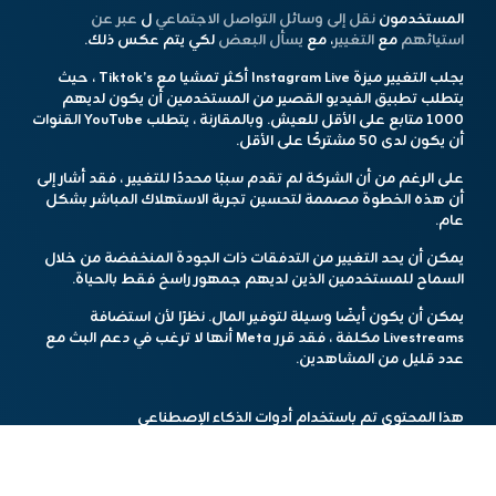
المستخدمون
نقل إلى وسائل التواصل الاجتماعي
ل
عبر عن
استيائهم
مع
التغيير
، مع
يسأل البعض
لكي يتم عكس ذلك.
يجلب التغيير ميزة Instagram Live أكثر تمشيا مع Tiktok’s ، حيث
يتطلب تطبيق الفيديو القصير من المستخدمين أن يكون لديهم
1000 متابع على الأقل للعيش. وبالمقارنة ، يتطلب YouTube القنوات
أن يكون لدى 50 مشتركًا على الأقل.
على الرغم من أن الشركة لم تقدم سببًا محددًا للتغيير ، فقد أشار إلى
أن هذه الخطوة مصممة لتحسين تجربة الاستهلاك المباشر بشكل
عام.
يمكن أن يحد التغيير من التدفقات ذات الجودة المنخفضة من خلال
السماح للمستخدمين الذين لديهم جمهور راسخ فقط بالحياة.
يمكن أن يكون أيضًا وسيلة لتوفير المال. نظرًا لأن استضافة
Livestreams مكلفة ، فقد قرر Meta أنها لا ترغب في دعم البث مع
عدد قليل من المشاهدين.
هذا المحتوي تم باستخدام أدوات الذكاء الإصطناعي
مشاركة الخبر