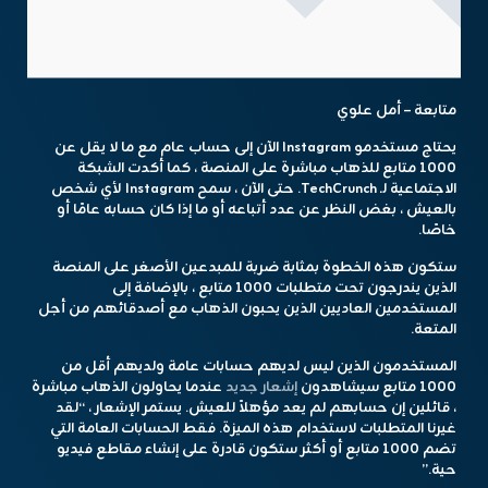
متابعة – أمل علوي
يحتاج مستخدمو Instagram الآن إلى حساب عام مع ما لا يقل عن
1000 متابع للذهاب مباشرة على المنصة ، كما أكدت الشبكة
الاجتماعية لـ TechCrunch. حتى الآن ، سمح Instagram لأي شخص
بالعيش ، بغض النظر عن عدد أتباعه أو ما إذا كان حسابه عامًا أو
خاصًا.
ستكون هذه الخطوة بمثابة ضربة للمبدعين الأصغر على المنصة
الذين يندرجون تحت متطلبات 1000 متابع ، بالإضافة إلى
المستخدمين العاديين الذين يحبون الذهاب مع أصدقائهم من أجل
المتعة.
المستخدمون الذين ليس لديهم حسابات عامة ولديهم أقل من
1000 متابع سيشاهدون
إشعار جديد
عندما يحاولون الذهاب مباشرة
، قائلين إن حسابهم لم يعد مؤهلاً للعيش. يستمر الإشعار ، “لقد
غيرنا المتطلبات لاستخدام هذه الميزة. فقط الحسابات العامة التي
تضم 1000 متابع أو أكثر ستكون قادرة على إنشاء مقاطع فيديو
حية.”