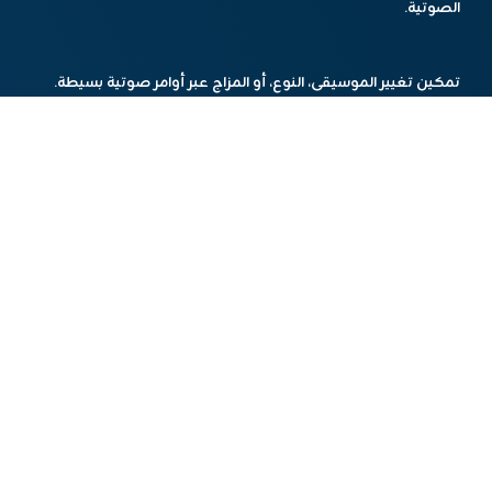
الصوتية.
تمكين تغيير الموسيقى، النوع، أو المزاج عبر أوامر صوتية بسيطة.
تأثير أوسع على أعمال الشركة
إلى جانب تحسين تجربة المستخدم، تستخدم سبوتيفاي الذكاء
التوليدي داخلياً لـ:
تسريع تطوير النماذج الأولية للمنتجات.
رفع الكفاءة في قطاعات مثل الشؤون المالية.
خلفية الأداء المالي
جاءت هذه الإعلانات رغم تراجع سهم سبوتيفاي بنسبة 10% بسبب