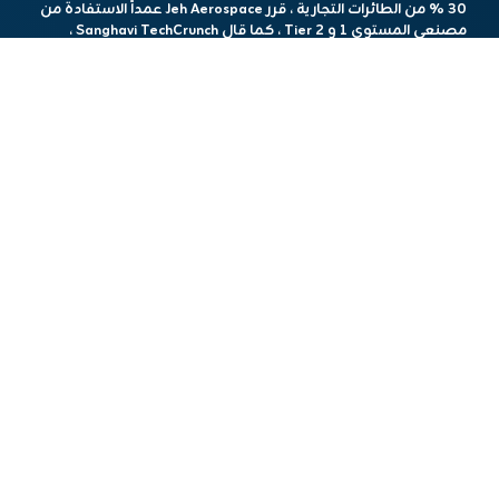
30 ٪ من الطائرات التجارية ، قرر Jeh Aerospace عمداً الاستفادة من
مصنعي المستوى 1 و Tier 2 ، كما قال Sanghavi TechCrunch ،
مضيفًا أن هذه المجموعة تجعل من 60 ٪ إلى 70 ٪ من الطائرات.
لدى بدء التشغيل حاليًا نصف دزينة من العملاء الذين يدفعون ، بما
في ذلك GS Precision ومقرها فيرمونت و RH Aero التي تتخذ من
أوهايو مقراً لها. وقال سانغافي إن كل من هؤلاء العملاء هو
“عميل مرتفع ، عالي الدولار” ، ولديهم القدرة على أن يصبحوا
حسابات كبيرة في العامين إلى عامين.
وقال “ما نعتقد أنه العمل مع عملاء أقل ، ولكن أفضل ، ليس
لديهم علاقة معاملات ، ولكن علاقة أعمق وذات مغزى. لذلك ، نحن
أيضًا نركز للغاية على عدم وجود الكثير من العملاء”. “لا يحتاج العمل
إلى الكثير من العملاء لأنه يمكنك حقًا التوسع مع عدد قليل من
العملاء بسرعة كبيرة وسريعة للغاية.”
قامت الشركة أيضًا بتجميع فريق استشاري له علاقات عميقة مع
أصحاب المعدات الأصلية للطائرات التجارية. تعتبر شركة ناشئة التي
تعتبر رئيس بوينج الهند السابق براتيوش (برات) كومار والرئيس
التنفيذي السابق لـ Airbus India والمدير الإداري Dwaraka Srinivasan
بين مستشاريها الأوائل والمداعدين.
جعلت Jeh Aerospace التصنيع والتقدم المالي البارز في حياتها
القصيرة.