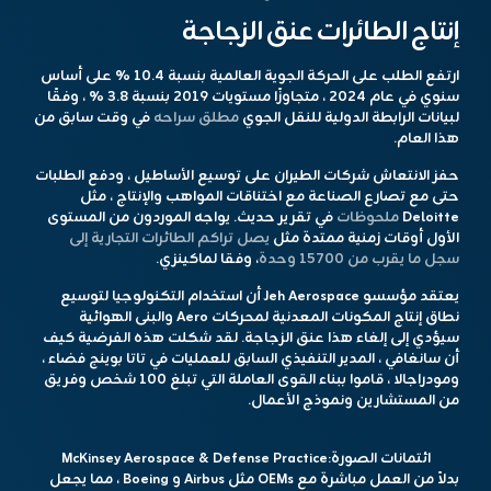
إنتاج الطائرات عنق الزجاجة
ارتفع الطلب على الحركة الجوية العالمية بنسبة 10.4 ٪ على أساس
سنوي في عام 2024 ، متجاوزًا مستويات 2019 بنسبة 3.8 ٪ ، وفقًا
لبيانات الرابطة الدولية للنقل الجوي
مطلق سراحه
في وقت سابق من
هذا العام.
حفز الانتعاش شركات الطيران على توسيع الأساطيل ، ودفع الطلبات
حتى مع تصارع الصناعة مع اختناقات المواهب والإنتاج ، مثل
Deloitte
ملحوظات
في تقرير حديث. يواجه الموردون من المستوى
الأول أوقات زمنية ممتدة مثل
يصل تراكم الطائرات التجارية إلى
سجل ما يقرب من 15700 وحدة
، وفقا لماكينزي.
يعتقد مؤسسو Jeh Aerospace أن استخدام التكنولوجيا لتوسيع
نطاق إنتاج المكونات المعدنية لمحركات Aero والبنى الهوائية
سيؤدي إلى إلغاء هذا عنق الزجاجة. لقد شكلت هذه الفرضية كيف
أن سانغافي ، المدير التنفيذي السابق للعمليات في تاتا بوينج فضاء ،
ومودراجالا ، قاموا ببناء القوى العاملة التي تبلغ 100 شخص وفريق
من المستشارين ونموذج الأعمال.
ائتمانات الصورة:
McKinsey Aerospace & Defense Practice
بدلاً من العمل مباشرة مع OEMs مثل Airbus و Boeing ، مما يجعل