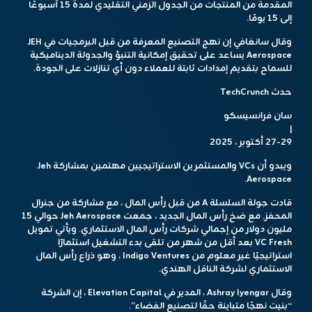
المقدمة من المنتجات من الجدول الزمني التقليدي لمدة 15 أسبوعًا
إلى 15 يومًا.
وقال سانغافي إن نهج التصنيع المعرفة من قبل البرمجيات في JEH
Aerospace يساعد على تحقيق إمكانية التنبؤ والجدولة الديناميكية
للسماح بتقديم إمدادات ثابتة للعملاء دون أي تنازلات على الجودة.
حدث TechCrunch
سان فرانسيسكو
|
27-29 أكتوبر ، 2025
ويبدو أن VCs والمستثمرين الاستراتيجيين مهتمين بمشاركة Jeh
Aerospace.
قادت جولة السلسلة A من قبل رأس المال ، مع مشاركة من جنرال
المحفز. مع ضخ رأس المال الجديد ، جمعت Jeh Aerospace حوالي 15
مليون دولار من إجمالي شركات رأس المال الاستثماري. ويأتي تمويل
VC Fresh بعد أقل من شهر من تلقى بدء التشغيل استثمارًا
استراتيجيًا غير معلوم من Indigo Ventures ، وهو ذراع رأس المال
الاستثماري لشركة الناقل الهندي.
وقال Ashray Iyengar ، المدير في Elevation Capital ، إن الشركة
“بنيت نهجًا متباينة حقًا لتصنيع الفضاء”.