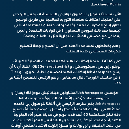
Lockheed Martin.
الآن ، مسلحًا بتمويل 11 مليون دولار في السلسلة A ، يعمل الزوجان
على تخفيف اختناقات سلسلة التوريد العالمية عن طريق توسيع
نطاق إنتاج المكونات المعدنية لمحركات Aero و Aerostures ، التي
تبيعها بعد ذلك لموردي المستوى 1 في الولايات المتحدة والذين
يعملون مع مصنعي الطائرات التجارية مثل Airbus و Boeing.
وهم يخططون لمساعدة الهند على أن تصبح وجهة لتصنيع
مكونات الفضاء في هذه العملية.
“في TATAS ، فتحنا إمكانات الهند لهذه المعدات الأصلية الكبيرة ،
بوينغ ، إيرباص ، سيكورسكي ، و GE (General Electric) ، لكننا أردنا أن
يفتح Jeh Aerospace إمكانات الهند لمصنعو الطئة الكبرى 1 و Tier
2 في سلسلة التوريد” ، قال سانغافي ، وهو الرئيس التنفيذي أيضًا في
Jeh.
مؤسس Jeh Aerospace المشاركين فينكاتيش مودراغالا (يسار) و
Vishal Sanghavi (يمين)
ائتمانات الصورة:
Jeh Aerospace
Jeh Aerospace
، يقع مقرها الرئيسي في أتلانتا للوصول إلى قاعدة
عملائها في الولايات المتحدة بشكل أفضل ، ويضم منشأة تصنيع
دقة تبلغ مساحتها 60 ألف قدم مربع في مدينة حيدر أباد الجنوبية
الهندية. جمعت شركة بدء التشغيل البالغة من العمر ثلاث سنوات
من الآلات الدقيقة والروبوتات وأجهزة إنترنت الأشياء لخفض أوقات