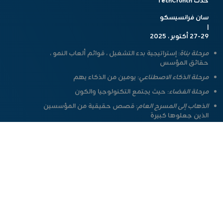
حدث TechCrunch
سان فرانسيسكو
|
27-29 أكتوبر ، 2025
مرحلة بناة
:
إستراتيجية بدء التشغيل ، قوائم ألعاب النمو ،
حقائق المؤسس
مرحلة الذكاء الاصطناعي
:
يومين من الذكاء يهم
مرحلة الفضاء
:
حيث يجتمع التكنولوجيا والكون
الذهاب إلى المسرح العام
:
قصص حقيقية من المؤسسين
الذين جعلوها كبيرة
جلسات تفاعلية
الجلوس مع إيجابيات بدء التشغيل في مجموعات صغيرة. طرح
الأسئلة. الحصول على إجابات صادقة. الغوص في محادثات صريحة.
بدء التشغيل Battlefield 200
شاهد 20 من أفضل الشركات الناشئة في المرحلة المبكرة في العالم
على الهواء مباشرة على مرحلة التعطيل للحصول على جائزة خالية
من الأسهم بقيمة 100000 دولار. اسمع أفضل VCs في لجنة
التحكيم تقدم ملاحظات في الوقت الفعلي-رؤى لن تجدها في أي
مكان آخر.