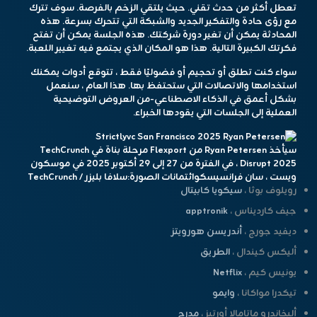
تعطل أكثر من حدث تقني. حيث يلتقي الزخم بالفرصة. سوف تترك
مع رؤى حادة والتفكير الجديد والشبكة التي تتحرك بسرعة. هذه
المحادثة يمكن أن تغير دورة شركتك. هذه الجلسة يمكن أن تفتح
فكرتك الكبيرة التالية. هذا هو المكان الذي يجتمع فيه تغيير اللعبة.
سواء كنت تطلق أو تحجيم أو فضوليًا فقط ، تتوقع أدوات يمكنك
استخدامها والاتصالات التي ستحتفظ بها. هذا العام ، سنعمل
بشكل أعمق في الذكاء الاصطناعي-من العروض التوضيحية
العملية إلى الجلسات التي يقودها الخبراء.
سيأخذ Ryan Petersen من Flexport مرحلة بناة في TechCrunch
Disrupt 2025 ، في الفترة من 27 إلى 29 أكتوبر 2025 في موسكون
ويست ، سان فرانسيسكو
ائتمانات الصورة:
سلافا بليزر / TechCrunch
رويلوف بوثا ،
سيكويا كابيتال
جيف كارديناس ،
apptronik
ديفيد جورج ،
أندريسن هورويتز
أليكس كيندال ،
الطريق
يونيس كيم ،
Netflix
تيكدرا مواكانا ،
وايمو
أليخاندرو ماتامالا أورتيز ،
مدرج