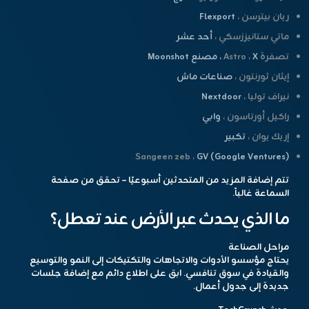
ريان بيترسن ،
Flexport
ماتي ستانيززسكي ،
أحد عشر
تصفرة Astro ،
X ، مصنع Moonshot
إيثان ثورنتون ،
صناعات ماش
نيراف توليا ،
Nextdoor
راكيل أورتاسون ،
وابي
إريك يوان ،
تكبير
Sangeen zeb ،
GV (Google Ventures)
تتم إضافة المزيد من المتحدثين أسبوعيًا –
تحقق من صفحة
السماعة
غالباً.
ما الذي يحدث عبر الأرض عند تعطل؟
مراحل الصناعة
يحتاج مؤسسو الأدوات والاتجاهات والتكتيكات إلى النمو والتوسيع
والقيادة في سوق تنافسي. ابق على اطلاع دائم مع إضافة جلسات
جديدة إلى
جدول أعمال
.