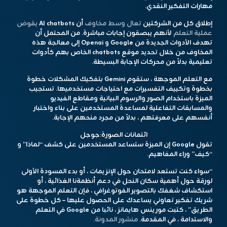
مهارات التفكير النقدي.
إطلاق كل من الشركتين
تعال وسط مخاوف
أن AI chatbots
يقوض
عملية التعلم
لأنهم يبصقون إجابات مباشرة. من المحتمل أن
تهدف الأدوات الجديدة من Google و Openai إلى معالجة هذه
المخاوف من خلال تحديد موقع chatbots الخاص بهم كأدوات
تعليمية بدلاً من محركات الإجابة البسيطة.
مع التعلم الموجهة ، ستقوم Gemini بتفكيك المشكلات خطوة
بخطوة وتكييف التفسيرات مع احتياجات مستخدميها. تستجيب
الميزة باستخدام الصور والرسوم البيانية ومقاطع الفيديو
والمسابقات التفاعلية لمساعدة المستخدمين على بناء واختبار
أنفسهم على معرفتهم ، بدلاً من مجرد منحهم الإجابة.
ائتمانات الصورة:
جوجل
تقول Google إن الميزة ستساعد المستخدمين على كشف “لماذا” و
“كيف” وراء المفاهيم.
“سواء كنت تستعد لامتحان حول الإنزيمات ، أو بدء المسودة الأولى
لورقة حول أهمية سكان النحل في دعم أنظمةنا الغذائية ، أو
استكشاف شغفك بالتصوير الفوتوغرافي ، فإن التعلم الموجهة هو
شريك تفكير تعاوني يساعدك على الحصول عليها – كل خطوة على
الطريق” ، كتبت مورينس هايمانز ، نائبا من Google في التعلم
والاستدامة ، في المقدمة.
منشور المدونة.