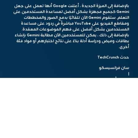
بالإضافة إلى الميزة الجديدة ، أعلنت Google أنها تعمل على جعل
Gemini كجميع مجهزة بشكل أفضل لمساعدة المستخدمين على
التعلم. ستقوم Gemini الآن تلقائيًا بدمج الصور والمخططات
ومقاطع الفيديو على YouTube مباشرةً في ردود على مساعدة
المستخدمين بشكل أفضل على فهم الموضوعات المعقدة.
بالإضافة إلى ذلك ، يمكن للمستخدمين الآن مطالبة Gemini بإنشاء
بطاقات وميض ودراسة أدلة بناءً على نتائج اختبارهم أو مواد فئة
أخرى.
حدث TechCrunch
سان فرانسيسكو
|
27-29 أكتوبر ، 2025
أعلنت Google أيضًا يوم الأربعاء أنها تقدم للطلاب في الولايات
المتحدة واليابان وإندونيسيا وكوريا والبرازيل اشتراكًا مجانيًا لمدة عام
واحد في خطة AI Pro من Google.
تتضمن الخطة الوصول الموسع إلى Gemini 2.5 Pro و Notebooklm
و Veo 3 و Deep Research والمزيد.
هذا المحتوي تم باستخدام أدوات الذكاء الإصطناعي