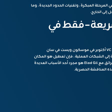
المرحلة المبكرة ، وتقنيات الحدود الجديدة ، وما
ل إلى الخارج.
سريعة – فقط في
انضم إلى 10000 من قادة بدء التشغيل و VC 27-29 أكتوبر في موسكون ويست في سان
إلى الشبكات العملية ، فإن تعطيل هو المكان
الذي يتم فيه بناء مستقبل التكنولوجيا-وهذا الحرائق مع Elad Gil هو مجرد أحد الأسباب العديدة
 المناقشة الحصرية.