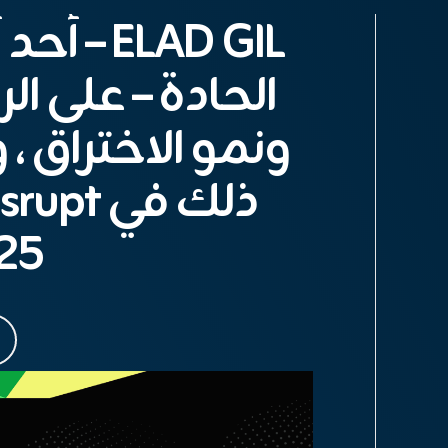
الحادة – على ال
ونمو الاختراق ،
ذلك في 
25