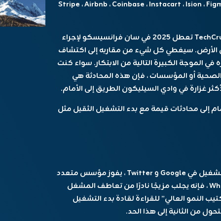
أسماء الأكثر شهرة في التكنولوجيا – Stripe ، Airbnb ، Coinbase ، Instacart ، Ision ، Figma ،
Te تعطل 2025
في سان فرانسيسكو لإجراء
 من الأرض. سيغطي كل شيء من مقاربه إلى اكتشاف
في الموجة الكبيرة التالية من الابتكار. سواء كنت
ة الصحية أو المؤسسات ، فإن هذه المحادثة هي
ر غزارة في وادي السيليكون الطريق إلى الأمام.
ام إلى محادثات قيمة مع بدء التشغيل الثقيل مثل
. من خلال خبرة التشغيل في Google و Twitter ، يفوز مؤسس متعدد
، ومحفظة تقرأ مثل Who Who Who of Tech Stories ، فإنه يجلب مزيجًا نادرًا من تعاطف المشغل
يب النمو العالي” للقراءة لقادة بدء التشغيل
ول من الثانية إلى هذا الحد.