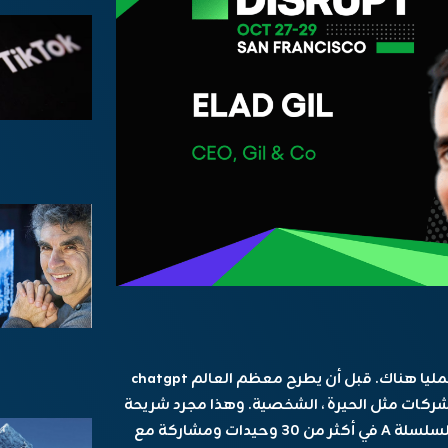
Elad Gil ليس قبل المنحنى فقط – فهو يعيش عمليا هناك. قبل أن يطرح معظم العالم chatgpt
شركات مثل الحيرة ، الشخصية. وهذا مجرد شريحة
من القصة. يتضمن سجله الاستثمارات البذرة أو السلسلة A في أكثر من 30 وحيدات ومشاركة مع