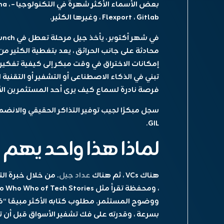
بعض ال
Flexport ، Gitlab ، وغيرها الكثير.
في شهر أكتوبر ، يأخذ جيل
مرحلة تعطل
في
chCrunch
محادثة على جانب الحرائق ، يعد بتغطية الكثير
إمكانات الاختراق في وقت مبكر إلى كيفية تفكيره 
تبني في الذكاء الاصطناعى أو التشفير أو التقني
فرصة نادرة لسماع كيف يرى أحد المستثمرين الأكث
سجل مبكرًا
لجيب توفير التذاكر الحقيقي والانضم
GIL.
لماذا هذا واحد يهم
هناك VCs ، ثم هناك
عداد جيل
ووضوح المستثمر. مطلوب كتابه الأكثر مبيعًا “كت
بسرعة ، وقدرته على فك تشفير الأسواق قبل أن تتح