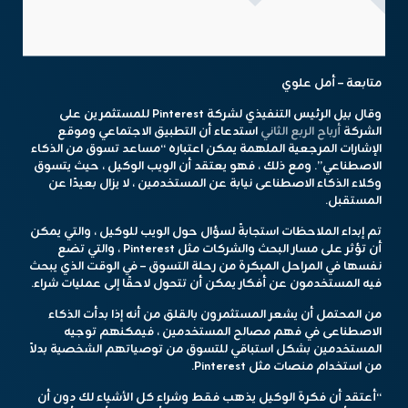
متابعة – أمل علوي
وقال بيل الرئيس التنفيذي لشركة Pinterest للمستثمرين على
الشركة
أرباح الربع الثاني
استدعاء أن التطبيق الاجتماعي وموقع
الإشارات المرجعية الملهمة يمكن اعتباره “مساعد تسوق من الذكاء
الاصطناعي”. ومع ذلك ، فهو يعتقد أن الويب الوكيل ، حيث يتسوق
وكلاء الذكاء الاصطناعى نيابة عن المستخدمين ، لا يزال بعيدًا عن
المستقبل.
تم إبداء الملاحظات استجابةً لسؤال حول الويب للوكيل ، والتي يمكن
أن تؤثر على مسار البحث والشركات مثل Pinterest ، والتي تضع
نفسها في المراحل المبكرة من رحلة التسوق – في الوقت الذي يبحث
فيه المستخدمون عن أفكار يمكن أن تتحول لاحقًا إلى عمليات شراء.
من المحتمل أن يشعر المستثمرون بالقلق من أنه إذا بدأت الذكاء
الاصطناعى في فهم مصالح المستخدمين ، فيمكنهم توجيه
المستخدمين بشكل استباقي للتسوق من توصياتهم الشخصية بدلاً
من استخدام منصات مثل Pinterest.
“أعتقد أن فكرة الوكيل يذهب فقط وشراء كل الأشياء لك دون أن