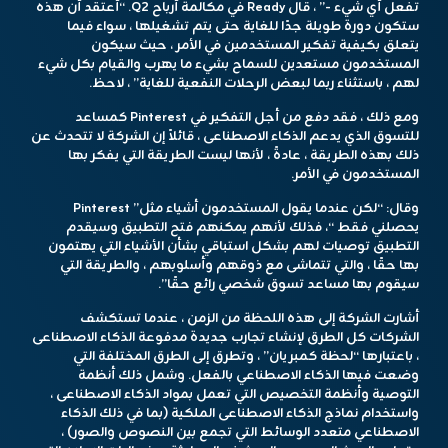
تفعل أي شيء -” ، قال Ready في مكالمة أرباح Q2. “أعتقد أن هذه
ستكون دورة طويلة جدًا للغاية حتى يتم تشغيلها ، سواء فيما
يتعلق بكيفية تفكير المستخدمين في الأمر ، حيث سيكون
المستخدمون مستعدين للسماح بشيء ما يهرب والقيام بكل شيء
لهم ، باستثناء ربما لبعض الرحلات النفعية للغاية” ، لاحظ.
ومع ذلك ، فقد دفع من أجل التفكير في Pinterest كمساعد
للتسوق الذي يدعم الذكاء الاصطناعى ، قائلاً إن الشركة لا تتحدث عن
ذلك بهذه الطريقة ، عادةً ، لأنها ليست الطريقة التي يفكر بها
المستخدمون في الأمر.
وقال: “لكن عندما يقول المستخدمون أشياء مثل” Pinterest
يحصلني فقط “، فذلك لأنهم يمكنهم فتح التطبيق وسيقدم
التطبيق توصيات لهم بشكل استباقي بشأن الأشياء التي يهتمون
بها حقًا ، والتي تتماشى مع ذوقهم وأسلوبهم ، والطريقة التي
سيقوم بها مساعد تسوق شخصي رائع حقًا”.
أشارت الشركة إلى هذه اللحظة من الزمن ، عندما تستكشف
الشركات كل الطرق لإنشاء تجارب جديدة مدفوعة الذكاء الاصطناعى
، باعتبارها “لحظة كمبريان” ، وتطرق إلى الطرق المختلفة التي
وضعت فيها الذكاء الاصطناعي بالفعل. وشمل ذلك أنظمة
التوصية وأنظمة التخصيص التي تعمل بمواد الذكاء الاصطناعى ،
واستخدام نماذج الذكاء الاصطناعى الملكية (بما في ذلك الذكاء
الاصطناعي متعدد الوسائط التي تجمع بين النصوص والصور) ،