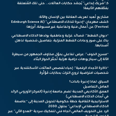
كـ”شريك إبداعي” يُجسّد حكايات العائلات… حتى تلك المُتعلقة
بقطّتهم الأليفة!
مشاريع تُعيد تعريف العلاقة بين الإنسان والآلة:
كشف مهرجان “إدنبرة للذكاء الاصطناعي” (Edinburgh Science AI
Festival) عن أعمال فنية وتفاعلية غير مسبوقة، أبرزها:
“ديوان القطط”: قصائد غزلية وعاطفية يولدها الذكاء الاصطناعي
بناءً على صور وعادات القطط المنزلية، بتفاصيل شخصية تذهل
أصحابها.
“مسرح الخوف”: عرض تفاعلي يحوّل مخاوف الجمهور من سيطرة
الآلة إلى سيناريوهات درامية هزلية تُحفّز الحوار البنّاء.
“ذاكرة الأجداد الرقمية”: إحياء لقصص العائلات الأسكتلندية عبر
شخصيات افتراضية تروي التراث بحكايات مُؤثّرة.
السياق: لماذا إدنبرة بالذات؟
العامل التفاصيل
العمق الأكاديمي المدينة تضم جامعة إدنبرة (المركز الأوروبي الرائد
في أبحاث الذكاء الاصطناعي)
الاستراتيجية الثقافية خطة حكومية لتحويل المدينة إلى “عاصمة
الذكاء الاصطناعي الإبداعي” بحلول ٢٠٣٠
الرد على التخويف العالمي اتجاه فني لتفكيك سردية “العدو الآلي” عبر