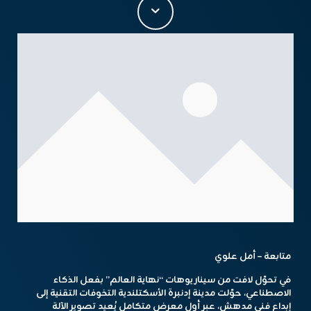
متابعة – أمل علوي
في تحوّل لافت من سيناريوهات “نهاية العالم” بفعل الذكاء
الاصطناعي، حوّلت مدينة إدنبرة الأسكتلندية التخوفات التقنية إلى
إبداع فني مدهش، عبر أول معرض متكامل يُعيد تصوير الآلة