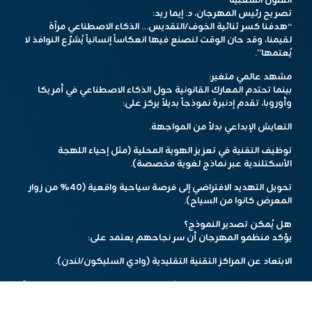
الفنون الشعبية
تصريح رئيس المهرجان، د. إيما ريد:
“هدفنا كسر ثنائية الخوف/التقديس… الذكاء الاصطناعي مرآة
لقيمنا، وقد حان الوقت لنصنع فيها انعكاساً إنسانياً يُشرّع النوافذ لا
يُعتمها”.
مشهد عالمي متغير:
بينما تحتدم المعارك القانونية حول الذكاء الاصطناعي في أمريكا
وأوروبا، تقدم إدنبرة نموذجاً بديلاً يركز على:
التعايش الإبداعي بدلاً من المواجهة.
توظيف التقنية في تعزيز الهوية المحلية (مثل إحياء اللهجة
الأسكتلندية عبر نماذج لغوية مخصصة).
تحويل التهديد الافتراضي إلى فرصة سياحية واقعية (٤٠٪ من زوار
المعرض كانوا من السياح).
هل يُمكن تصدير النموذج؟
يؤكد منظمو المهرجان أن سر نجاحهم يعتمد على:
الابتعاد عن المراكز التقنية التقليدية (وادي السليكون/لندن).
دمج التقنيين مع الفنانين والشعراء وكبار السن في فرق عمل واحدة.
ربط الابتكار بالاحتياج المحلي (مثل مشروع “الذكريات الرقمية” لحفظ