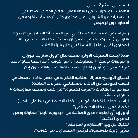
التفاصيل المثيرة للجدل:
اتهمت “نيوز كورب” في بيانها المالي نماذج الذكاء الاصطناعي
بـ”الاستيلاء غير القانوني” على محتوى كتب ترامب، مُستفيدةً من
أفكاره دون ترخيص.
رغم استمرار مبيعات الكتب (مثل “فن الصفقة” الصادر عن “راندوم
هاوس”)، حذرت المجموعة من أن تغذية الذكاء الاصطناعي بهذا
المحتوى يُقلل الإقبال المستقبلي على شراء الكتب.
هذه ليست المعركة الأولى: صحف مثل “وول ستريت جورنال”
و”نيويورك بوست” (المملوكتين لـ”نيوز كورب”) قد رفعتا دعاوى ضد
“بِربلكسيتي” و”أوبن إيه آي” لاستخدامها محتواهما دون إذن.
السياق الأوسع: معارك الملكية الفكرية في عصر الذكاء الاصطناعي
الجهة الموقف من الذكاء الاصطناعي الإجراءات المتخذة
نيوز كورب اتهامات بـ”سرقة المحتوى” من كتب وصحف مفاوضات +
دعاوى قضائية
ترامب يخطط لتخفيف قوانين الذكاء الاصطناعي (رداً على بايدن)
“خطة عمل للذكاء الاصطناعي”
أوبن إيه آي تواجه دعوى قضائية من “نيويورك تايمز” محاولة رفض
الدعوى (فشلت)
تكتيك مزدوج: “المغازلة والملاحقة”
صرّح روبرت طومسون، الرئيس التنفيذي لـ”نيوز كورب”: