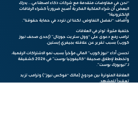
“نحن في مفاوضات متقدمة مع شركات ذكاء اصطناعي… يدرك
البعض أن شراء الملكية الفكرية أصبح ضرورياً كشراء الرقاقات
الإلكترونية!”
وأضاف: “نفضل التفاوض، لكننا لن نتردد في حماية حقوقنا”.
خلفية مثيرة: توتر في العلاقات
ترامب رفع دعوى على “وول ستريت جورنال” (إحدى صحف نيوز
كورب) بسبب تقرير عن علاقته بجيفري إبستين.
تحسن أداء “نيوز كورب” المالي مؤخراً بسبب نمو الاشتراكات الرقمية،
وتخطط لإطلاق صحيفة “كاليفورنيا بوست” في 2026 كشقيقة
لـ”نيويورك بوست”.
العلاقة المتوترة بين مردوخ (مالك “فوكس نيوز”) وترامب تزيد
تعقيداً للمشهد.
صراع وجودي في عصر الآلة
تحولت كتب ترامب من “أدوات نجاح” إلى وقود لنماذج الذكاء
الاصطناعي، في مشهد يلخص أزمة عالمية: كيف نحمي إبداع الإنسان
من استغلال الآلة؟ بينما تتسارع التقنيات، تبقى الملكية الفكرية هي
الجبهة الأكثر سخونةً في حرب العصر الرقمي.
هذا المحتوى تم باستخدام أدوات الذكاء الاصطناعي.