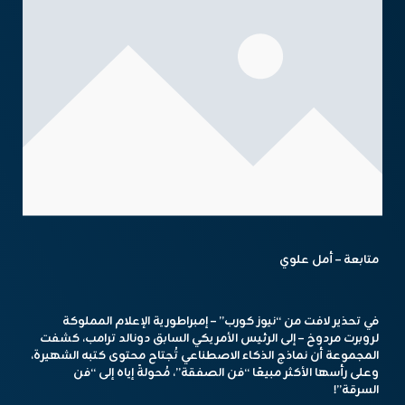
متابعة – أمل علوي
في تحذير لافت من “نيوز كورب” – إمبراطورية الإعلام المملوكة
لروبرت مردوخ – إلى الرئيس الأمريكي السابق دونالد ترامب، كشفت
المجموعة أن نماذج الذكاء الاصطناعي تُجتاح محتوى كتبه الشهيرة،
وعلى رأسها الأكثر مبيعًا “فن الصفقة”، مُحولةً إياه إلى “فن
السرقة”!