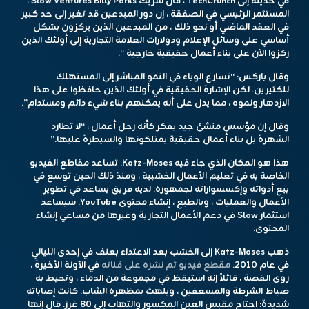
في حديثه إلى TechCrunch ، قال شريك Slow Ventures Billy Parks ،
المستثمر الرئيسي في الصفقة ، إن دور المبدعين قد تغير إلى حد كبير
في العقد الماضي أو نحو ذلك ، من المبدعين الذين يركزون بشكل
أساسي على وسائل الإعلام ودولارات العلامة التجارية إلى أولئك الذين
ركزوا الآن على بناء أعمال حقيقية خارجية “.
وقال باركس: “تسارع الوباء في النمو المباشر إلى المستهلك
للكثيرين. لكن الإشارة الحقيقية في أولئك الذين حافظوا على هذا
الازدهار ونموه ، مما يدل على أنه يمكنهم بناء شيء دائم ومستدام”.
وقال إن مؤسس منشئ جيد يفكر كأنه رجل أعمال ، “لا تطارد
الشهرة بل بناء أعمال حقيقية يمتلكونها والسيطرة عليها.”
هذا هو المكان الذي جاء فيه Katz-Moses. تساعد مقاطع الفيديو
الخاصة به في تعليم الأعمال الخشبية ، ومنذ ذلك الحين توسع في
بيع أدواته وإكسسواراته لجمهوره. لديه فريق يساعد في تطوير
الأعمال والعمليات ، وبالطبع ، إنشاء محتوى YouTube. سيساعد
استثمار Slow في دعم الأعمال التجارية وغيرها من مساعي إنشاء
المحتوى.
ذهب Katz-Moses إلى الخشب بعد الاعتداء بعنف في إحدى الليالي
في عام 2010.
مقطع فيديو تم نشره على قناته
في الآونة الأخيرة ،
روى القصة ، قائلاً إنه استيقظ في مجموعة من الدماء ، وتحيط به
ضباط الشرطة والمسعفين ، ويلهث بمظهره الشاب. كانت إصاباته
شديدة: احتاج مقبس العين المكسور والتهاب إلى 80 غرز. قال إنها