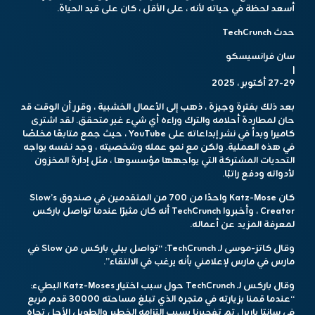
أسعد لحظة في حياته لأنه ، على الأقل ، كان على قيد الحياة.
حدث TechCrunch
سان فرانسيسكو
|
27-29 أكتوبر ، 2025
بعد ذلك بفترة وجيزة ، ذهب إلى الأعمال الخشبية ، وقرر أن الوقت قد
حان لمطاردة أحلامه والترك وراءه أي شيء غير متحقق. لقد اشترى
كاميرا وبدأ في نشر إبداعاته على YouTube ، حيث جمع متابعًا مخلصًا
في هذه العملية. ولكن مع نمو عمله وشخصيته ، وجد نفسه يواجه
التحديات المشتركة التي يواجهها مؤسسوها ، مثل إدارة المخزون
لأدواته ودفع راتبًا.
كان Katz-Mose واحدًا من 700 من المتقدمين في صندوق Slow’s
Creator ، وأخبروا TechCrunch أنه كان مثيرًا عندما تواصل باركس
لمعرفة المزيد عن أعماله.
وقال كاتز-موسى لـ TechCrunch: “تواصل بيلي باركس من Slow في
مارس في مارس لإعلامني بأنه يرغب في الالتقاء”.
وقال باركس لـ TechCrunch حول سبب اختيار Katz-Moses البطيء:
“عندما قمنا بزيارته في متجره الذي تبلغ مساحته 30000 قدم مربع
في سانتا باربرا ، تم تفجيرنا بسبب التزامه الخطير والطويل الأجل تجاه