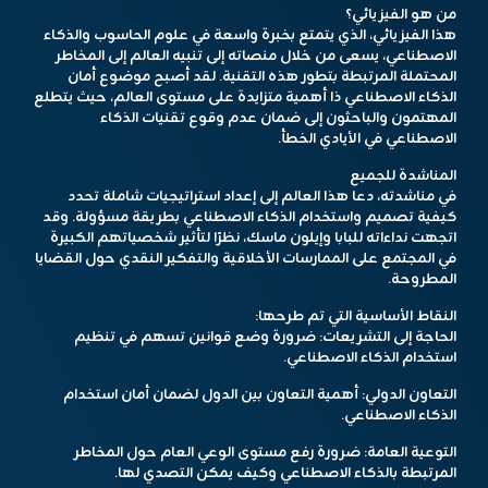
من هو الفيزيائي؟
هذا الفيزيائي، الذي يتمتع بخبرة واسعة في علوم الحاسوب والذكاء
الاصطناعي، يسعى من خلال منصاته إلى تنبيه العالم إلى المخاطر
المحتملة المرتبطة بتطور هذه التقنية. لقد أصبح موضوع أمان
الذكاء الاصطناعي ذا أهمية متزايدة على مستوى العالم، حيث يتطلع
المهتمون والباحثون إلى ضمان عدم وقوع تقنيات الذكاء
الاصطناعي في الأيادي الخطأ.
المناشدة للجميع
في مناشدته، دعا هذا العالم إلى إعداد استراتيجيات شاملة تحدد
كيفية تصميم واستخدام الذكاء الاصطناعي بطريقة مسؤولة. وقد
اتجهت نداءاته للبابا وإيلون ماسك، نظرًا لتأثير شخصياتهم الكبيرة
في المجتمع على الممارسات الأخلاقية والتفكير النقدي حول القضايا
المطروحة.
النقاط الأساسية التي تم طرحها:
الحاجة إلى التشريعات: ضرورة وضع قوانين تسهم في تنظيم
استخدام الذكاء الاصطناعي.
التعاون الدولي: أهمية التعاون بين الدول لضمان أمان استخدام
الذكاء الاصطناعي.
التوعية العامة: ضرورة رفع مستوى الوعي العام حول المخاطر
المرتبطة بالذكاء الاصطناعي وكيف يمكن التصدي لها.