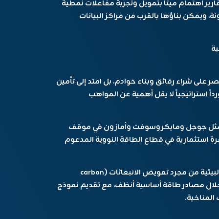
قارير اهتمام ميتا بتمويل وتجربة مفاعلات نمطية
اً ومرونة، ويمكن بناؤها بالقرب من مراكز البيانات
ية
صر على شراء رقائق وبناء خوادم، بل امتد إلى تأمين
 استراتيجياً لا يقل أهمية عن المواهب
 مثل جوجل ومايكروسوفت وأمازون في موقف
 طفرة استثمارية في قطاع الطاقة النووية المدعوم
إعادة تعريف “الاستدامة”: تنتقل معركة الريادة البيئية من مجرد تعويض الانبعاثات (carbon
رة من خلال مصادر طاقة أساسية أنظف، مع تقديم نموذج
المناخية.