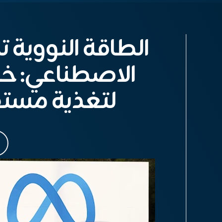
الطاقة النووية ت
الاصطناعي: خطة
لتغذية مستق