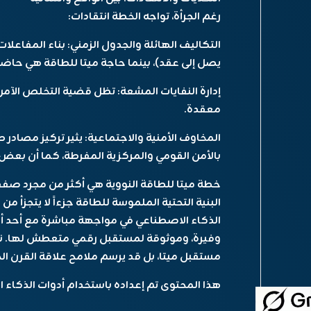
رغم الجرأة، تواجه الخطة انتقادات:
التكاليف الهائلة والجدول الزمني: بناء المفاعلا
يصل إلى عقد)، بينما حاجة ميتا للطاقة هي حاض
إدارة النفايات المشعة: تظل قضية التخلص الآمن 
معقدة.
المخاوف الأمنية والاجتماعية: يثير تركيز مصاد
بالأمن القومي والمركزية المفرطة، كما أن بعض
خطة ميتا للطاقة النووية هي أكثر من مجرد صفق
البنية التحتية الملموسة للطاقة جزءاً لا يتجزأ 
الذكاء الاصطناعي في مواجهة مباشرة مع أحد أكب
وفيرة، وموثوقة لمستقبل رقمي متعطش لها. نجا
مستقبل ميتا، بل قد يرسم ملامح علاقة القرن الح
هذا المحتوى تم إعداده باستخدام أدوات الذكاء 