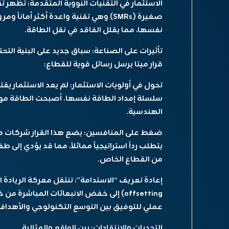
الاستثمار في التقنيات النووية المتقدمة: تظهر ت
صغيرة (SMRs) وهي تقنية واعدة أكثر أمان
نفسها، مما يقلل الفاقد في نقل الطاقة.
تأثيرات على الصناعة: سباق جديد على البنية التحت
قرار ميتا يرسل رسائل قوية للقطاع:
تحول في أولويات الاستثمار: لم يعد الاستثمار يقت
سلسلة إمداد الطاقة نفسها. أصبحت الطاقة مورداً
الهندسية.
ضغط على المنافسين: يضع هذا القرار شركات
يتطلب رداً استراتيجياً مماثلاً، مما قد يؤدي إلى
من القطاع الخاص.
offsetting) إلى خفض الانبعاثات المباش
عملي للتوفيق بين التوسع التكنولوجي والأهداف 
التحديات والانتقادات: بين الواقع والمثالية