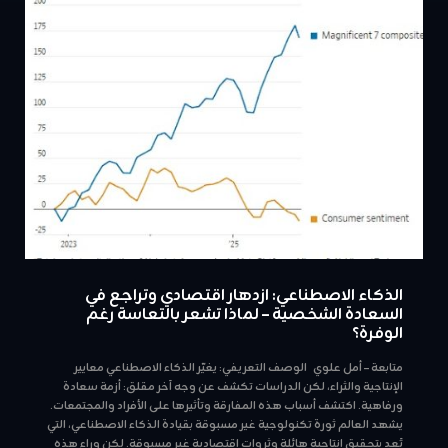
الذكاء الاصطناعي: ازدهار اقتصادي وتراجع في
السعادة الشخصية – لماذا تشعر بالتعاسة رغم
الوفرة؟
متابعة – أمل علوي الوصف التعريفي: يغيّر الذكاء الاصطناعي معايير
الإنتاجية والثراء، لكن الدراسات تكشف عن وجه آخر مقلق: أزمة سعادة
ورفاهية. اكتشف أسباب هذه المفارقة وتأثيرها على الأفراد والمجتمعات.
يشهد العالم ثورة تكنولوجية غير مسبوقة بقيادة الذكاء الاصطناعي، التي
تَعِد بتحقيق إنتاجية هائلة وثروات اقتصادية غير مسبوقة. لكن وراء هذه