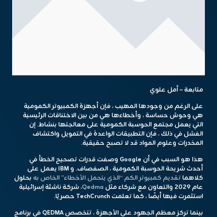
متابعة – أمل علوي
على الرغم من وجودها المهيب ، فإن أجهزة الكمبيوتر الكمومية
هي وحوش حساسة ، وأخطاءها هي من بين الاختناقات الرئيسية
التي يعمل مجتمع الحوسبة الكمومية على معالجتها بنشاط. إن
الفشل في ذلك ، فإن التطبيقات الواعدة في التمويل واكتشاف
المخدرات وعلوم المواد قد لا تصبح حقيقية.
هذا هو السبب في أن Google وصفت قدرات تصحيح الخطأ في
أحدث شريحة الحوسبة الكمومية ، الصفصاف. و IBM يعمل على
كلاهما
تقديم كمبيوتر الكم “الذي يتحمل الأخطاء” الخاص به
بحلول
عام 2029 والتعاون مع شركاء مثل
Qedma
، شركة ناشئة إسرائيلية
استثمرت فيها أيضًا ، كما تعلمت TechCrunch حصريًا.
بينما تركز معظم الجهود على الأجهزة ، تتخصص QEDMA في برنامج