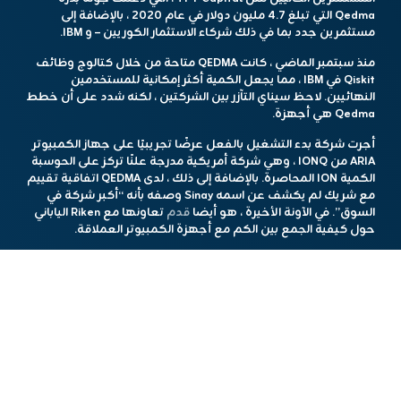
Qedma التي تبلغ 4.7 ​​مليون دولار في عام 2020 ، بالإضافة إلى
مستثمرين جدد بما في ذلك شركاء الاستثمار الكوريين – و IBM.
منذ سبتمبر الماضي ، كانت QEDMA متاحة من خلال كتالوج وظائف
Qiskit في IBM ، مما يجعل الكمية أكثر إمكانية للمستخدمين
النهائيين. لاحظ سيناي التآزر بين الشركتين ، لكنه شدد على أن خطط
Qedma هي أجهزة.
أجرت شركة بدء التشغيل بالفعل عرضًا تجريبيًا على جهاز الكمبيوتر
ARIA من IONQ ، وهي شركة أمريكية مدرجة علنًا تركز على الحوسبة
الكمية ION المحاصرة. بالإضافة إلى ذلك ، لدى QEDMA اتفاقية تقييم
مع شريك لم يكشف عن اسمه Sinay وصفه بأنه “أكبر شركة في
السوق”. في الآونة الأخيرة ، هو أيضا
قدم
تعاونها مع Riken الياباني
حول كيفية الجمع بين الكم مع أجهزة الكمبيوتر العملاقة.
ائتمانات الصورة:
Qedma
المفصل
Q2B طوكيو
تم تقديم العرض التقديمي من قبل CTO في
Qedma والمؤسس المشارك الثالث ، البروفيسور Netanel Lindner.
وأبلغ أستاذًا مشاركًا في مجموعة الفيزياء النظرية والأبحاث في
Technion ، أخبر TechCrunch أنه يأمل أن ينضم بعض طلاب
الدكتوراه السابقين – أو غيرهم – إلى Qedma كجزء من جهود
التوظيف في بدء التشغيل.
وفقًا لـ Sinay ، ستستخدم Qedma العائدات من جولة التمويل الأخيرة