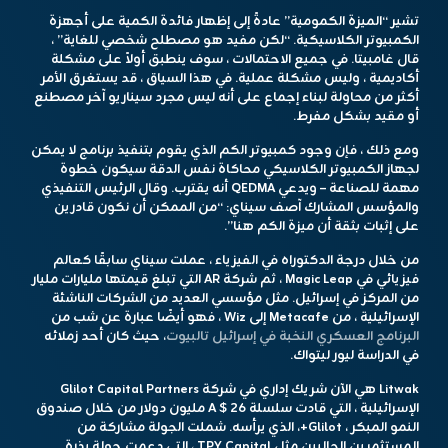
تشير “الميزة الكمومية” عادةً إلى إظهار فائدة الكمية على أجهزة
الكمبيوتر الكلاسيكية. “لكن مفيد هو مصطلح شخصي للغاية” ،
قال غامبيتا. في جميع الاحتمالات ، سوف ينطبق أولاً على مشكلة
أكاديمية ، وليس مشكلة عملية. في هذا السياق ، قد يستغرق الأمر
أكثر من محاولة لبناء إجماع على أنه ليس مجرد سيناريو آخر مصطنع
أو مقيد بشكل مفرط.
ومع ذلك ، فإن وجود كمبيوتر الكم الذي يقوم بتنفيذ برنامج لا يمكن
لجهاز الكمبيوتر الكلاسيكي محاكاة نفس الدقة سيكون خطوة
مهمة للصناعة – ويدعي QEDMA أنه يقترب. وقال الرئيس التنفيذي
والمؤسس المشارك آصف سيناي: “من الممكن أن نكون قادرين
على إثبات بثقة أن ميزة الكم هنا”.
من خلال درجة الدكتوراه في الفيزياء ، عملت سيناي سابقًا كعالم
فيزيائي في Magic Leap ، ثم شركة AR التي تبلغ قيمتها مليارات مليار
من المركز في إسرائيل. مثل مؤسسي العديد من الشركات الناشئة
الإسرائيلية ، من Metacafe إلى Wiz ، فهو أيضًا عبارة عن شب من
البرنامج العسكري النخبة في إسرائيل تالبيوت
، حيث كان أحد زملائه
في الدراسة ليور ليتواك.
Litwak هي الآن شريك إداري في شركة Glilot Capital Partners
الإسرائيلية ، التي قادت سلسلة A $ 26 مليون دولار من خلال صندوق
النمو المبكر ، Glilot+، الذي يرأسه. شملت الجولة مشاركة من
المستثمرين الحاليين مثل TPY Capital ، التي دعمت جولة بذرة