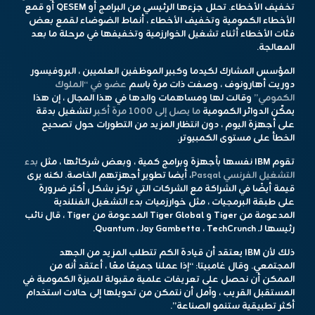
تخفيف الأخطاء. تحلل جزءها الرئيسي من البرامج أو QESEM أو قمع
الأخطاء الكمومية وتخفيف الأخطاء ، أنماط الضوضاء لقمع بعض
فئات الأخطاء أثناء تشغيل الخوارزمية وتخفيفها في مرحلة ما بعد
المعالجة.
المؤسس المشارك لكيدما وكبير الموظفين العلميين ، البروفيسور
دوريت أهارونوف ، وصفت ذات مرة باسم
عضو في “الملوك
الكمومي”
وقالت لها ومساهمات والدها في هذا المجال ، إن هذا
يمكّن الدوائر الكمومية
ما يصل إلى 1000 مرة أكبر
لتشغيل بدقة
على أجهزة اليوم ، دون انتظار المزيد من التطورات حول تصحيح
الخطأ على مستوى الكمبيوتر.
تقوم IBM نفسها بأجهزة وبرامج كمية ، وبعض شركائها ، مثل
بدء
التشغيل الفرنسي Pasqal
، أيضا تطوير أجهزتهم الخاصة. لكنه يرى
قيمة أيضًا في الشراكة مع الشركات التي تركز بشكل أكثر ضرورة
على طبقة البرمجيات ، مثل خوارزميات بدء التشغيل الفنلندية
المدعومة من Tiger و Tiger Global المدعومة من Tiger ، قال نائب
رئيسها لـ Quantum ، Jay Gambetta ، TechCrunch.
ذلك لأن IBM يعتقد أن قيادة الكم تتطلب المزيد من الجهد
المجتمعي. وقال غامبيتا: “إذا عملنا جميعًا معًا ، أعتقد أنه من
الممكن أن نحصل على تعريفات علمية مقبولة للميزة الكمومية في
المستقبل القريب ، وآمل أن نتمكن من تحويلها إلى حالات استخدام
أكثر تطبيقية ستنمو الصناعة”.