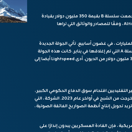
جمعت سلسلة B بقيمة 350 مليون دولار بقيادة
Lightspeed Venture Partners و Altimeter Capital ، وفقًا للمصادر والوثائق التي تراها
لمليارات ، في غضون أسابيع. تأتي الجولة الجديدة
في أعقاب 100 مليون دولار في التمويل من السلسلة A التي تم إغلاقها في يناير. كانت هذه الجولة
تتألف من حوالي 70 مليون دولار من الأسهم و 30 مليون دولار من الديون. أدى Lightspeed أيضا إلى
لتقليديين اقتحام سوق الدفاع الحكومي الكبير ،
لكن Castelion حققت خطوات ملحوظة منذ أن خرجت من الشبح في أواخر عام 2023. الشركة ، التي
ها المديرين التنفيذيون السابقين SpaceX ، تريد تحويل إنتاج أنظمة الصواريخ الفائقة الصوتية ،
ريكية ، فإن القادة العسكريين يبدون إنذارًا على