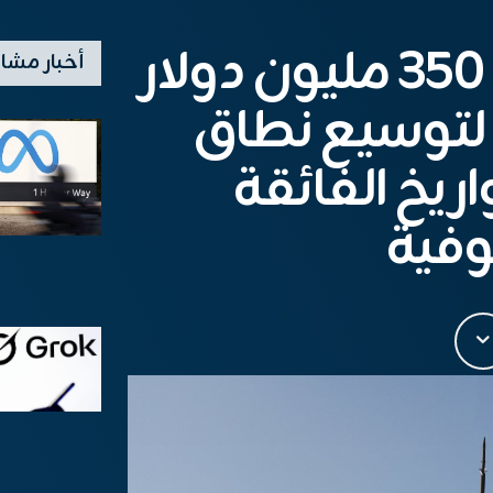
Castelion تجمع 350 مليون دولار
أخبار مشا
من سلسلة B لتوسيع نطاق
ريخ الفائقة
فية