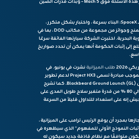
قدرة الصين على التطور السريع والميدان. تسافر هذه الأسلحة فوق Mach 5 – وبدأت قدرات الصين
تقترح Castelion حلًا. يتخذ العمل نهجًا مشابهًا لـ SpaceX: البناء بسرعة ، واختبار بشكل متكرر ،
وتكامل رأسياً لخفض التكاليف. لقد فاز بالفعل بمنح وجوائز من مجموعة من مكاتب DOD ، بما في
ة البحرية. اختبرت الشركة سيارتها الفائقة سرعًا
إلى إثبات الحكومة أنها يمكن أن تحدد صواريخ
سع.
 2026
طلب الميزانية
نشرت في يونيو. في
الميزانية ، طلب الفرع العسكري 25 مليون دولار بموجب مبادرة تسمى Project HX3 لدعم تطوير
واختبار “سلاح عالي الصدر بأسعار معقولة ، يسمى Blackbeard Ground Launch (GL). كما تشرح
المستند ، فإن Blackbeardl GL ستحصل على حوالي 80 ٪ من قدرة متغير سلاح طويل المدى على
 يقول الجيش إنه على استعداد للتداول قليلاً من السرعة
زها بمجرد أن يوقع الرئيس ترامب على الميزانية ،
 الأول سيشاهد Castelion يقدم “إثبات النموذج الأولي للمفهوم” الذي سيظهره في
20. يتم تصميم Blackbeard أيضًا ليكون متوافقًا مع نظام قاذفة جديد سيكون له