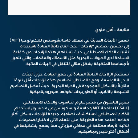
متابعة – أمل علوي
تسعى الأبحاث الحديثة في معهد ماساتشوستس للتكنولوجيا (MIT)
إلى تحسين تصميم “زلاجات” تحت الماء ذاتية القيادة باستخدام
تقنيات الذكاء الاصطناعي. حيث تستلهم هذه الزلاجات من كفاءة
السباحة لدى الحيوانات البحرية مثل الأسماك والفقمات، والتي تتميز
بأجسامها المتكيفة بشكل مثالي للتنقل في البيئات المائية.
تستخدم الزلاجات الذاتية القيادة في جمع البيانات حول البيئات
البحرية الواسعة. ومع ذلك، تظل تصاميم هذه الزلاجات أقل تنوعًا
مقارنةً بالأشكال الموجودة في الحياة البحرية، حيث تُفضل التصاميم
الشبيهة بالأنابيب أو الطوربيدات لكونها هيدروديناميكية.
يقترح الباحثون في مختبر علوم الحاسوب والذكاء الاصطناعي
(CSAIL) بجامعة MIT وجامعة ويسكونسن في ماديسون استخدام
الذكاء الاصطناعي لاستكشاف تصاميم جديدة للزلاجات بشكل أكثر
كفاءة. تعتمد هذه الطريقة على التعلم الآلي لاختبار تصميمات
ثلاثية الأبعاد مختلفة في محاكي فيزيائي، مما يسمح بتشكيلها في
أشكال أكثر هيدروديناميكية.