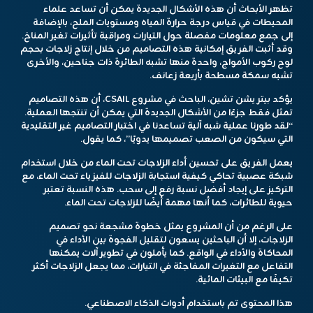
تظهر الأبحاث أن هذه الأشكال الجديدة يمكن أن تساعد علماء
المحيطات في قياس درجة حرارة المياه ومستويات الملح، بالإضافة
إلى جمع معلومات مفصلة حول التيارات ومراقبة تأثيرات تغير المناخ.
وقد أثبت الفريق إمكانية هذه التصاميم من خلال إنتاج زلاجات بحجم
لوح ركوب الأمواج، واحدة منها تشبه الطائرة ذات جناحين، والأخرى
تشبه سمكة مسطحة بأربعة زعانف.
يؤكد بيتر يشن تشين، الباحث في مشروع CSAIL، أن هذه التصاميم
تمثل فقط جزءًا من الأشكال الجديدة التي يمكن أن تنتجها العملية.
“لقد طورنا عملية شبه آلية تساعدنا في اختبار التصاميم غير التقليدية
التي سيكون من الصعب تصميمها يدويًا”، كما يقول.
يعمل الفريق على تحسين أداء الزلاجات تحت الماء من خلال استخدام
شبكة عصبية تحاكي كيفية استجابة الزلاجات للفيزياء تحت الماء، مع
التركيز على إيجاد أفضل نسبة رفع إلى سحب. هذه النسبة تعتبر
حيوية للطائرات، كما أنها مهمة أيضًا للزلاجات تحت الماء.
على الرغم من أن المشروع يمثل خطوة مشجعة نحو تصميم
الزلاجات، إلا أن الباحثين يسعون لتقليل الفجوة بين الأداء في
المحاكاة والأداء في الواقع. كما يأملون في تطوير آلات يمكنها
التفاعل مع التغيرات المفاجئة في التيارات، مما يجعل الزلاجات أكثر
تكيفًا مع البيئات المائية.
هذا المحتوى تم باستخدام أدوات الذكاء الاصطناعي.