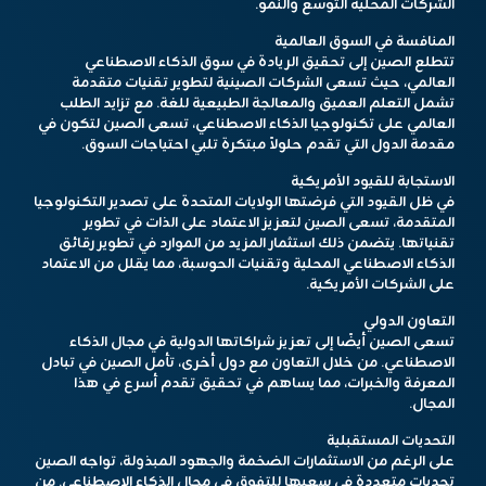
الشركات المحلية التوسع والنمو.
المنافسة في السوق العالمية
تتطلع الصين إلى تحقيق الريادة في سوق الذكاء الاصطناعي
العالمي، حيث تسعى الشركات الصينية لتطوير تقنيات متقدمة
تشمل التعلم العميق والمعالجة الطبيعية للغة. مع تزايد الطلب
العالمي على تكنولوجيا الذكاء الاصطناعي، تسعى الصين لتكون في
مقدمة الدول التي تقدم حلولاً مبتكرة تلبي احتياجات السوق.
الاستجابة للقيود الأمريكية
في ظل القيود التي فرضتها الولايات المتحدة على تصدير التكنولوجيا
المتقدمة، تسعى الصين لتعزيز الاعتماد على الذات في تطوير
تقنياتها. يتضمن ذلك استثمار المزيد من الموارد في تطوير رقائق
الذكاء الاصطناعي المحلية وتقنيات الحوسبة، مما يقلل من الاعتماد
على الشركات الأمريكية.
التعاون الدولي
تسعى الصين أيضًا إلى تعزيز شراكاتها الدولية في مجال الذكاء
الاصطناعي. من خلال التعاون مع دول أخرى، تأمل الصين في تبادل
المعرفة والخبرات، مما يساهم في تحقيق تقدم أسرع في هذا
المجال.
التحديات المستقبلية
على الرغم من الاستثمارات الضخمة والجهود المبذولة، تواجه الصين
تحديات متعددة في سعيها للتفوق في مجال الذكاء الاصطناعي. من